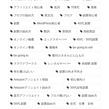
アフィリエイト初心者
名詞
TOEIC
英検
ブログの始め方
英文法
ブログ
副業初心者
副業
WordPress初心者
40代 副業
副業の始め方
動詞
形容詞
高校英語
オンライン秘書
エックスサーバー
40代・50代副業
オンライン事務
着物本
be going to will
be going to
着付けタオルどんなもの
クラウドワークス
レンタルサーバー
未経験 副業
何を書けばいい
副業の向き不向き
Amazonアソシエイト登録
初心者向け
Amazonアソシエイト始め方
50代女性副業
楽天アフィリエイト
ブログ稼げない
副業 始め方
50代 副業
副業始め方
在宅 仕事 女性