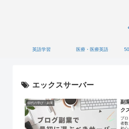
英語学習
医療・医療英語
5
エックスサーバー
副
50代の学び・副業
ク
ブロ
者数
初心