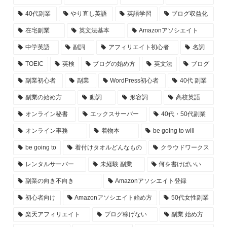
40代副業
やり直し英語
英語学習
ブログ収益化
在宅副業
英文法基本
Amazonアソシエイト
中学英語
副詞
アフィリエイト初心者
名詞
TOEIC
英検
ブログの始め方
英文法
ブログ
副業初心者
副業
WordPress初心者
40代 副業
副業の始め方
動詞
形容詞
高校英語
オンライン秘書
エックスサーバー
40代・50代副業
オンライン事務
着物本
be going to will
be going to
着付けタオルどんなもの
クラウドワークス
レンタルサーバー
未経験 副業
何を書けばいい
副業の向き不向き
Amazonアソシエイト登録
初心者向け
Amazonアソシエイト始め方
50代女性副業
楽天アフィリエイト
ブログ稼げない
副業 始め方