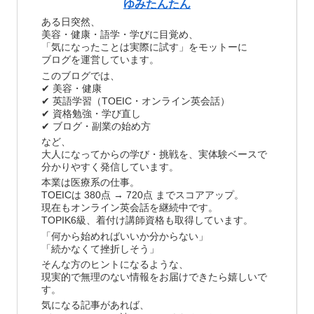
ゆみたんたん
ある日突然、
美容・健康・語学・学びに目覚め、
「気になったことは実際に試す」をモットーに
ブログを運営しています。
このブログでは、
✔ 美容・健康
✔ 英語学習（TOEIC・オンライン英会話）
✔ 資格勉強・学び直し
✔ ブログ・副業の始め方
など、
大人になってからの学び・挑戦を、実体験ベースで
分かりやすく発信しています。
本業は医療系の仕事。
TOEICは 380点 → 720点 までスコアアップ。
現在もオンライン英会話を継続中です。
TOPIK6級、着付け講師資格も取得しています。
「何から始めればいいか分からない」
「続かなくて挫折しそう」
そんな方のヒントになるような、
現実的で無理のない情報をお届けできたら嬉しいで
す。
気になる記事があれば、