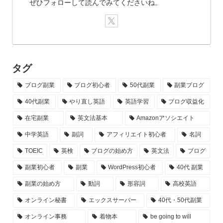
ぜひフォローして読んでみてくださいね。
タグ
ブログ副業
ブログ初心者
50代副業
副業ブログ
40代副業
やり直し英語
英語学習
ブログ収益化
在宅副業
英文法基本
Amazonアソシエイト
中学英語
副詞
アフィリエイト初心者
名詞
TOEIC
英検
ブログの始め方
英文法
ブログ
副業初心者
副業
WordPress初心者
40代 副業
副業の始め方
動詞
形容詞
高校英語
オンライン秘書
エックスサーバー
40代・50代副業
オンライン事務
着物本
be going to will