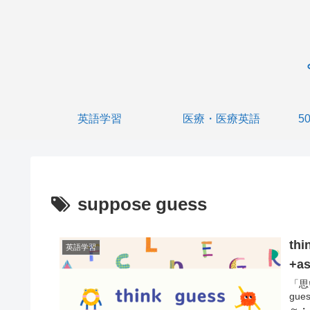
英語学習
医療・医療英語
5
suppose guess
thi
英語学習
+a
「思
gue
～・