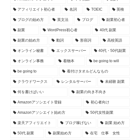
アフィリエイト初心者
名詞
TOEIC
英検
ブログの始め方
英文法
ブログ
副業初心者
副業
WordPress初心者
40代 副業
副業の始め方
動詞
形容詞
高校英語
オンライン秘書
エックスサーバー
40代・50代副業
オンライン事務
着物本
be going to will
be going to
着付けタオルどんなもの
クラウドワークス
レンタルサーバー
未経験 副業
何を書けばいい
副業の向き不向き
Amazonアソシエイト登録
初心者向け
Amazonアソシエイト始め方
50代女性副業
楽天アフィリエイト
ブログ稼げない
副業 始め方
50代 副業
副業始め方
在宅 仕事 女性